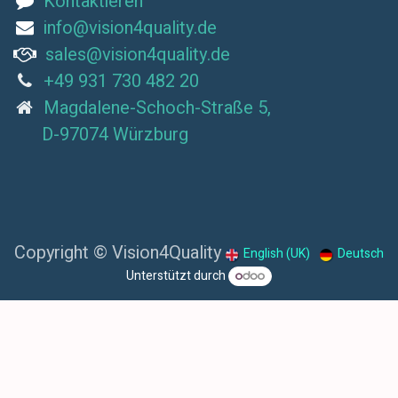
Kontaktieren
info@vision4quality.de
sales@vision4quality.de
+49 931 730 482 20
Magdalene-Schoch-Straße 5,
D-97074 Würzburg
Copyright © Vision4Quality
English (UK)
Deutsch
Unterstützt durch